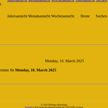
Jahresansicht
Monatsansicht
Wochenansicht
Heute
Suchen
Monday, 10. March 2025
rmine für
Monday, 10. March 2025
© 2026 Hillmans Bluesband
Joomla!
is Free Software released under the GNU/GPL License.