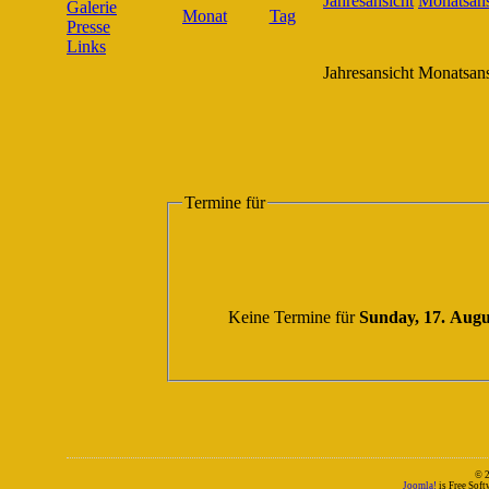
Galerie
Presse
Links
Jahresansicht
Monatsans
Termine für
Keine Termine für
Sunday, 17. Augu
© 
Joomla!
is Free Sof