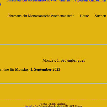
Jahresansicht
Monatsansicht
Wochenansicht
Heute
Suchen
Monday, 1. September 2025
rmine für
Monday, 1. September 2025
© 2026 Hillmans Bluesband
Joomla!
is Free Software released under the GNU/GPL License.