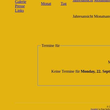
Galerie
Presse
Links
Jahresansicht
Monatsans
Termine für
M
Keine Termine für
Monday, 22. Sep
© 
Joomla!
is Free Sof