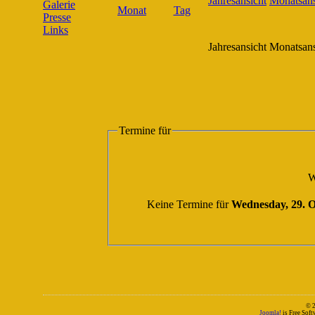
Galerie
Presse
Links
Jahresansicht
Monatsans
Termine für
W
Keine Termine für
Wednesday, 29. O
© 
Joomla!
is Free Sof