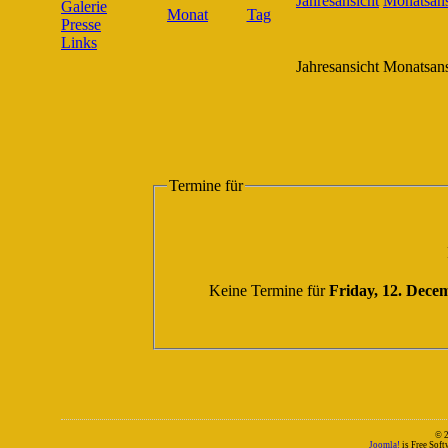
Galerie
Presse
Links
Jahresansicht
Monatsans
Termine für
Keine Termine für
Friday, 12. Dece
© 
Joomla!
is Free Sof