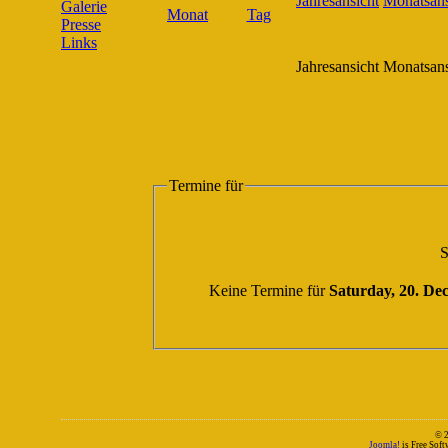
Galerie
Presse
Links
Jahresansicht
Monatsans
Termine für
S
Keine Termine für
Saturday, 20. De
© 
Joomla!
is Free Sof