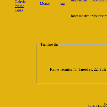
Galerie
Presse
Links
Jahresansicht
Monatsans
Termine für
Keine Termine für
Tuesday, 22. July
© 
Joomla!
is Free Sof