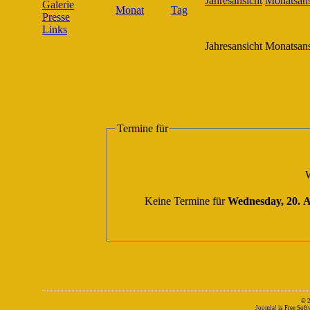
Galerie
Presse
Links
Jahresansicht
Monatsans
Termine für
W
Keine Termine für
Wednesday, 20. 
© 
Joomla!
is Free Sof