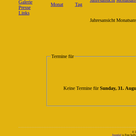
Galerie
Presse
Links
Jahresansicht
Monatsans
Termine für
Keine Termine für
Sunday, 31. Augu
© 
Joomla!
is Free Sof