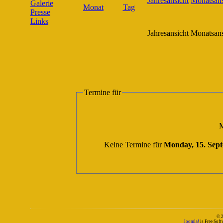
Galerie
Presse
Links
Jahresansicht
Monatsans
Termine für
M
Keine Termine für
Monday, 15. Sep
© 
Joomla!
is Free Sof