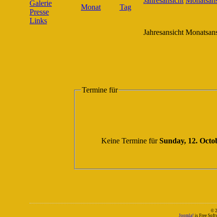
Galerie
Presse
Links
Jahresansicht
Monatsans
Termine für
Keine Termine für
Sunday, 12. Octo
© 
Joomla!
is Free Sof