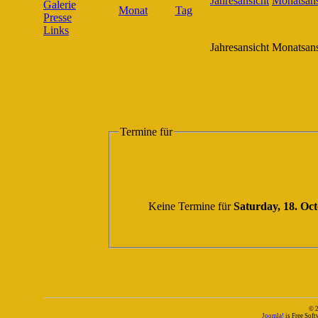
Galerie
Presse
Links
Jahresansicht
Monatsans
Termine für
Keine Termine für
Saturday, 18. Oc
© 
Joomla!
is Free Sof