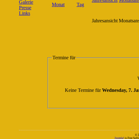
Galerie
Presse
Links
Jahresansicht
Monatsans
Termine für
Keine Termine für
Wednesday, 7. J
© 
Joomla!
is Free Sof