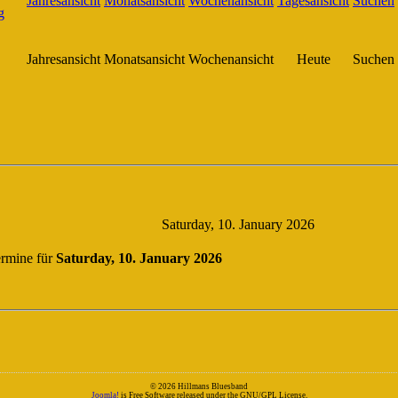
Jahresansicht
Monatsansicht
Wochenansicht
Heute
Suchen
Saturday, 10. January 2026
rmine für
Saturday, 10. January 2026
© 2026 Hillmans Bluesband
Joomla!
is Free Software released under the GNU/GPL License.