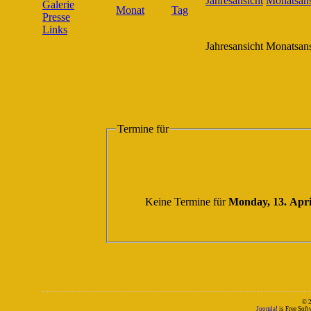
Galerie
Presse
Links
Jahresansicht
Monatsans
Termine für
Keine Termine für
Monday, 13. Apri
© 
Joomla!
is Free Sof