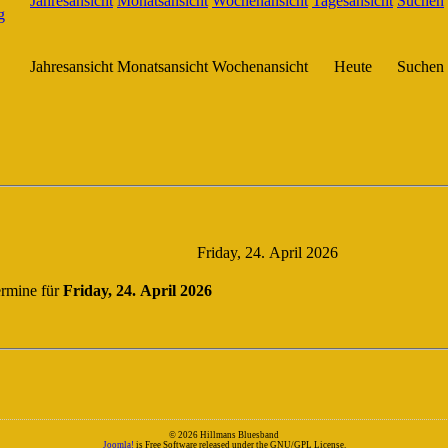
Jahresansicht
Monatsansicht
Wochenansicht
Heute
Suchen
Friday, 24. April 2026
rmine für
Friday, 24. April 2026
© 2026 Hillmans Bluesband
Joomla!
is Free Software released under the GNU/GPL License.