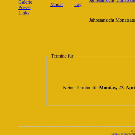
Galerie
Presse
Links
Jahresansicht
Monatsans
Termine für
Keine Termine für
Monday, 27. Apri
© 
Joomla!
is Free Sof