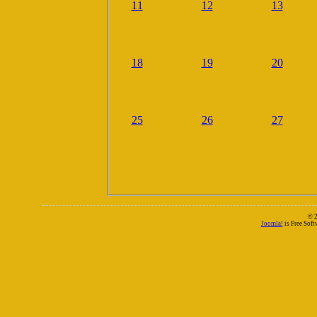
11
12
13
18
19
20
25
26
27
© 
Joomla!
is Free Sof