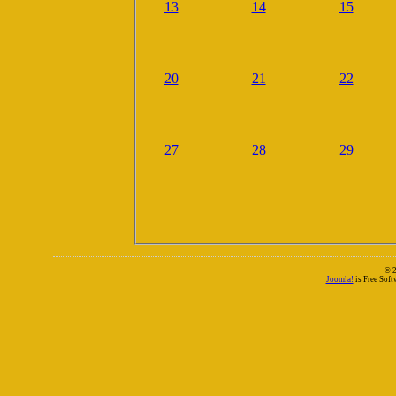
13
14
15
20
21
22
27
28
29
© 
Joomla!
is Free Sof