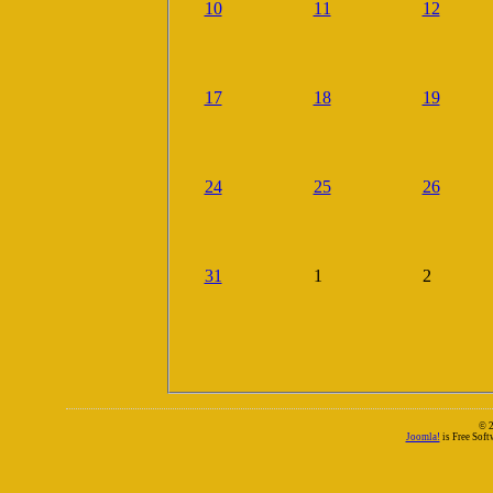
10
11
12
17
18
19
24
25
26
31
1
2
© 
Joomla!
is Free Sof