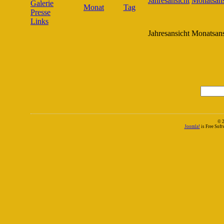
Galerie
Presse
Links
Jahresansicht
Monatsans
© 
Joomla!
is Free Sof