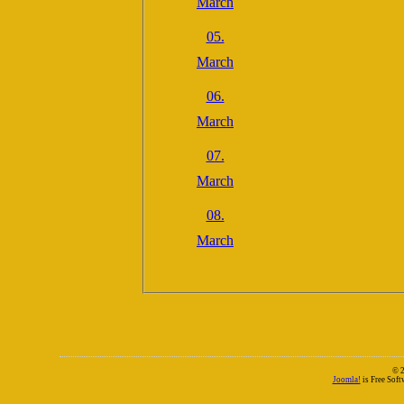
March
05.
March
06.
March
07.
March
08.
March
© 
Joomla!
is Free Sof