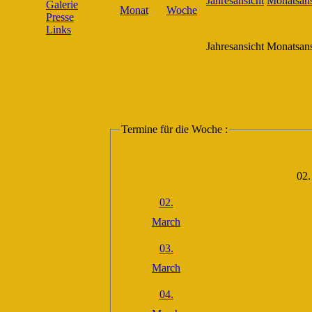
Galerie
Presse
Links
Jahresansicht
Monatsans
Termine für die Woche :
02.
02.
March
03.
March
04.