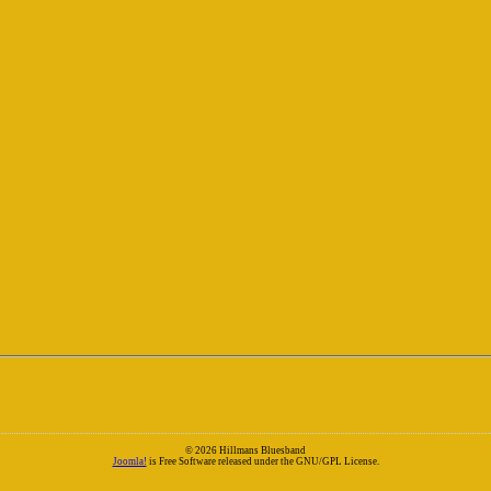
© 2026 Hillmans Bluesband
Joomla!
is Free Software released under the GNU/GPL License.