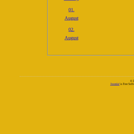
01.
August
02.
August
© 
Joomla!
is Free Sof