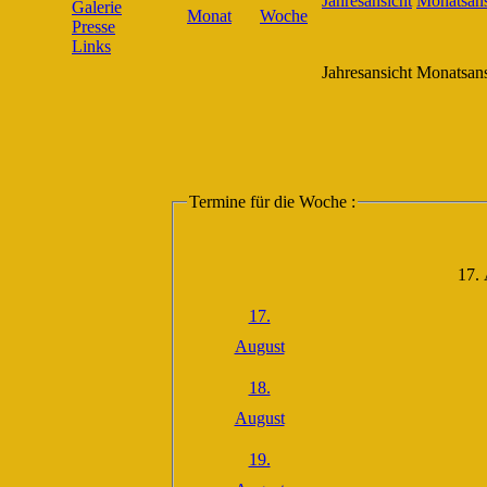
Galerie
Presse
Links
Jahresansicht
Monatsans
Termine für die Woche :
17.
17.
August
18.
August
19.