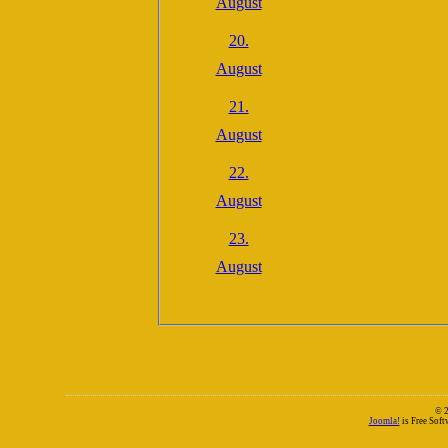
August
20.
August
21.
August
22.
August
23.
August
© 
Joomla!
is Free Sof