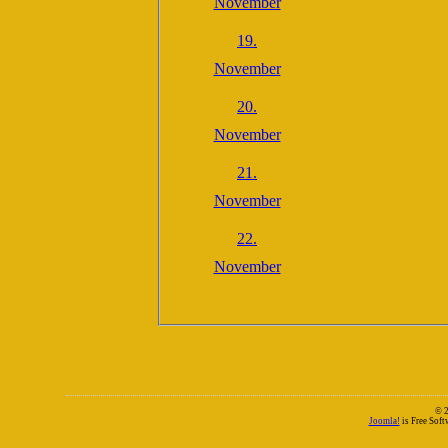
November
19.
November
20.
November
21.
November
22.
November
© 
Joomla!
is Free Sof