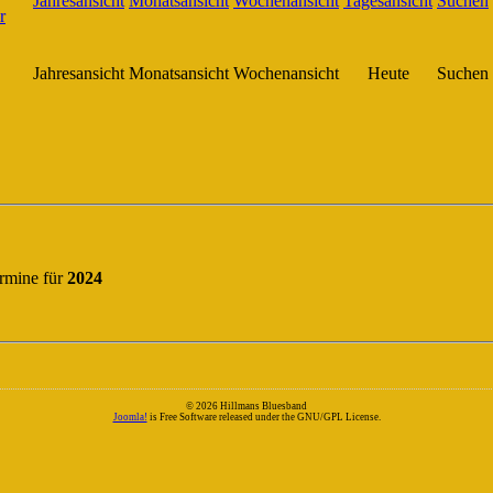
Jahresansicht
Monatsansicht
Wochenansicht
Heute
Suchen
rmine für
2024
© 2026 Hillmans Bluesband
Joomla!
is Free Software released under the GNU/GPL License.