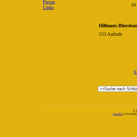
Presse
10 
Links
Hillmans Bluesba
153 Aufrufe
E
© 
Joomla!
is Free Sof