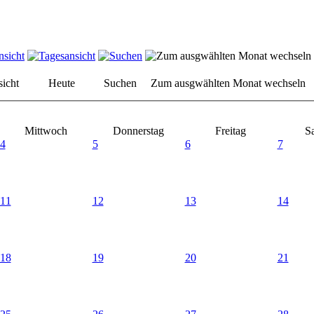
icht
Heute
Suchen
Zum ausgwählten Monat wechseln
Mittwoch
Donnerstag
Freitag
S
4
5
6
7
11
12
13
14
18
19
20
21