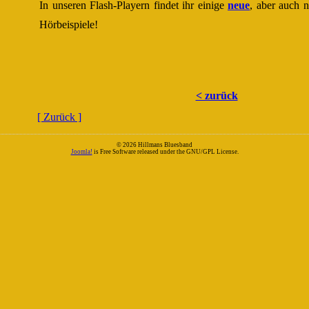
In unseren Flash-Playern findet ihr einige
neue
, aber auch 
Hörbeispiele!
< zurück
[ Zurück ]
© 2026 Hillmans Bluesband
Joomla!
is Free Software released under the GNU/GPL License.