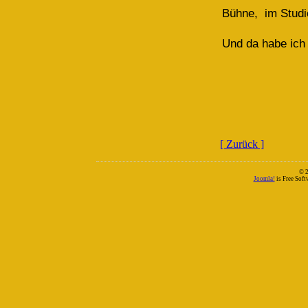
Bühne, im Studi
Und da habe ich 
[ Zurück ]
© 
Joomla!
is Free Sof