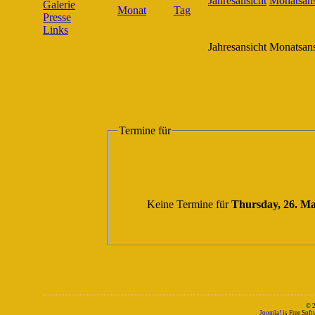
Galerie
Presse
Links
Jahresansicht
Monatsans
Termine für
Keine Termine für
Thursday, 26. M
© 
Joomla!
is Free Sof