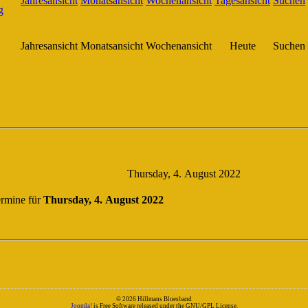
Jahresansicht
Monatsansicht
Wochenansicht
Heute
Suchen
Thursday, 4. August 2022
rmine für
Thursday, 4. August 2022
© 2026 Hillmans Bluesband
Joomla!
is Free Software released under the GNU/GPL License.