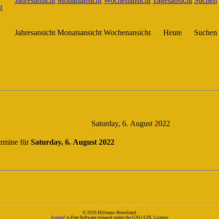
Jahresansicht
Monatsansicht
Wochenansicht
Heute
Suchen
Saturday, 6. August 2022
rmine für
Saturday, 6. August 2022
© 2026 Hillmans Bluesband
Joomla!
is Free Software released under the GNU/GPL License.