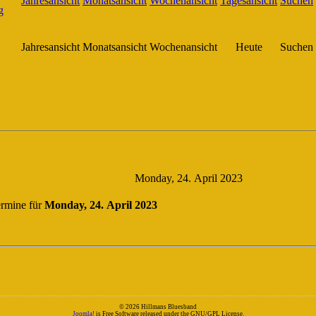
Jahresansicht
Monatsansicht
Wochenansicht
Heute
Suchen
Monday, 24. April 2023
rmine für
Monday, 24. April 2023
© 2026 Hillmans Bluesband
Joomla!
is Free Software released under the GNU/GPL License.