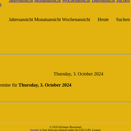
Jahresansicht
Monatsansicht
Wochenansicht
Heute
Suchen
Thursday, 3. October 2024
rmine für
Thursday, 3. October 2024
© 2026 Hillmans Bluesband
Joomla!
is Free Software released under the GNU/GPL License.