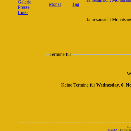
Galerie
Presse
Links
Jahresansicht
Monatsans
Termine für
W
Keine Termine für
Wednesday, 6. N
© 
Joomla!
is Free Sof