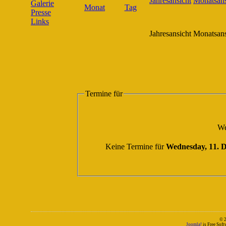
Galerie
Presse
Links
Jahresansicht
Monatsans
Termine für
We
Keine Termine für
Wednesday, 11. 
© 
Joomla!
is Free Sof