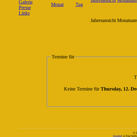
Galerie
Presse
Links
Jahresansicht
Monatsans
Termine für
T
Keine Termine für
Thursday, 12. D
© 
Joomla!
is Free Sof