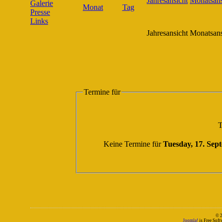
Galerie
Presse
Links
Jahresansicht
Monatsans
Termine für
T
Keine Termine für
Tuesday, 17. Sep
© 
Joomla!
is Free Sof