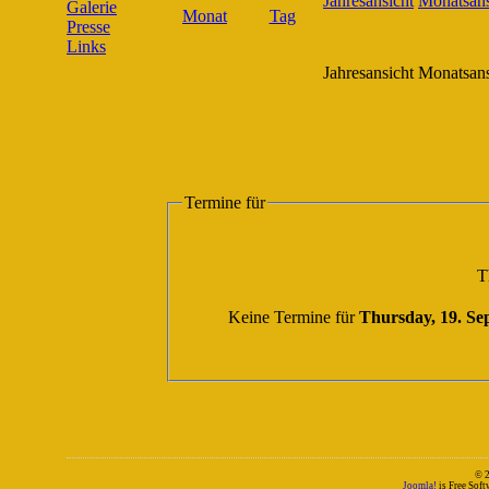
Galerie
Presse
Links
Jahresansicht
Monatsans
Termine für
T
Keine Termine für
Thursday, 19. Se
© 
Joomla!
is Free Sof