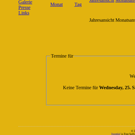
Galerie
Presse
Links
Jahresansicht
Monatsans
Termine für
We
Keine Termine für
Wednesday, 25. 
© 
Joomla!
is Free Sof