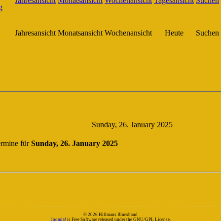
Jahresansicht
Monatsansicht
Wochenansicht
Heute
Suchen
Sunday, 26. January 2025
rmine für
Sunday, 26. January 2025
© 2026 Hillmans Bluesband
Joomla!
is Free Software released under the GNU/GPL License.