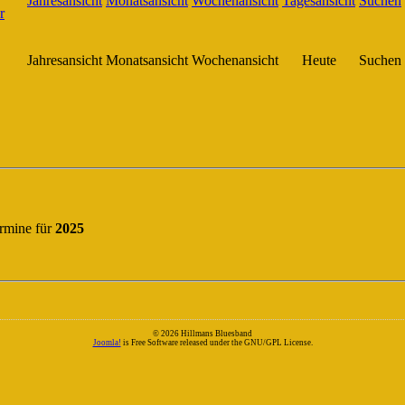
Jahresansicht
Monatsansicht
Wochenansicht
Heute
Suchen
rmine für
2025
© 2026 Hillmans Bluesband
Joomla!
is Free Software released under the GNU/GPL License.